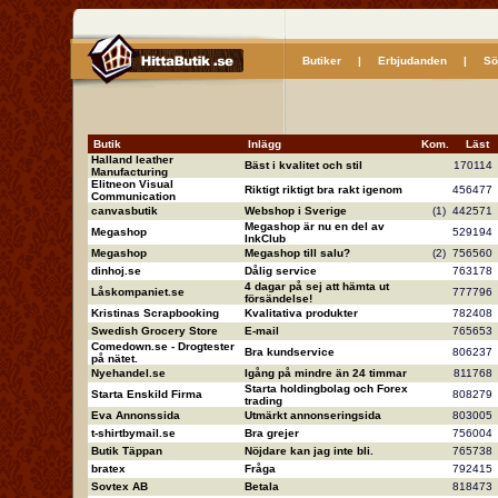
Butiker
|
Erbjudanden
|
Sö
Butik
Inlägg
Kom.
Läs
Halland leather
Bäst i kvalitet och stil
17011
Manufacturing
Elitneon Visual
Riktigt riktigt bra rakt igenom
45647
Communication
canvasbutik
Webshop i Sverige
(1)
44257
Megashop är nu en del av
Megashop
52919
InkClub
Megashop
Megashop till salu?
(2)
75656
dinhoj.se
Dålig service
76317
4 dagar på sej att hämta ut
Låskompaniet.se
77779
försändelse!
Kristinas Scrapbooking
Kvalitativa produkter
78240
Swedish Grocery Store
E-mail
76565
Comedown.se - Drogtester
Bra kundservice
80623
på nätet.
Nyehandel.se
Igång på mindre än 24 timmar
81176
Starta holdingbolag och Forex
Starta Enskild Firma
80827
trading
Eva Annonssida
Utmärkt annonseringsida
80300
t-shirtbymail.se
Bra grejer
75600
Butik Täppan
Nöjdare kan jag inte bli.
76573
bratex
Fråga
79241
Sovtex AB
Betala
81847