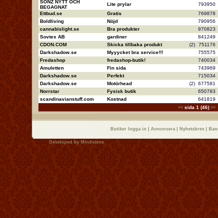
SONZ NYTT OCH
Lite prylar
79395
BEGAGNAT
Ettbud.se
Gratis
76987
Boldliving
Nöjd
79095
cannabislight.se
Bra produkter
97082
Sovtex AB
gardiner
84124
CDON.COM
Skicka tillbaka produkt
(2)
75117
Darkshadow.se
Myyycket bra service!!!
75557
Fredashop
fredashop-butik!
74003
Amuletten
Fin sida
74396
Darkshadow.se
Perfekt
71503
Darkshadow.se
Motörhead
(2)
67758
Norrstar
Fysisk butik
65078
scandinavianstuff.com
Kostnad
64181
sida 1 (46)
<<
>>
Butiker logga in
|
Annonsera
|
Nyhetsbrev
|
Ban
Developed by
Mindstone