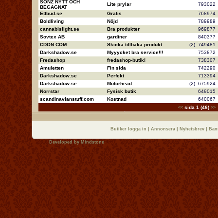
SONZ NYTT OCH
Lite prylar
79302
BEGAGNAT
Ettbud.se
Gratis
76897
Boldliving
Nöjd
78998
cannabislight.se
Bra produkter
96987
Sovtex AB
gardiner
84037
CDON.COM
Skicka tillbaka produkt
(2)
74948
Darkshadow.se
Myyycket bra service!!!
75387
Fredashop
fredashop-butik!
73830
Amuletten
Fin sida
74229
Darkshadow.se
Perfekt
71339
Darkshadow.se
Motörhead
(2)
67592
Norrstar
Fysisk butik
64901
scandinavianstuff.com
Kostnad
64006
sida 1 (46)
<<
>>
Butiker logga in
|
Annonsera
|
Nyhetsbrev
|
Ban
Developed by
Mindstone