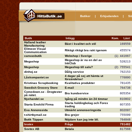
Butiker
|
Erbjudanden
|
Sö
Butik
Inlägg
Kom.
Läs
Halland leather
Bäst i kvalitet och stil
16955
Manufacturing
Elitneon Visual
Riktigt riktigt bra rakt igenom
45557
Communication
canvasbutik
Webshop i Sverige
(1)
44166
Megashop är nu en del av
Megashop
52821
InkClub
Megashop
Megashop till salu?
(2)
75554
dinhoj.se
Dålig service
76215
4 dagar på sej att hämta ut
Låskompaniet.se
77689
försändelse!
Kristinas Scrapbooking
Kvalitativa produkter
78143
Swedish Grocery Store
E-mail
76473
Comedown.se - Drogtester
Bra kundservice
80535
på nätet.
Nyehandel.se
Igång på mindre än 24 timmar
81080
Starta holdingbolag och Forex
Starta Enskild Firma
80735
trading
Eva Annonssida
Utmärkt annonseringsida
80209
t-shirtbymail.se
Bra grejer
75509
Butik Täppan
Nöjdare kan jag inte bli.
76484
bratex
Fråga
79148
Sovtex AB
Betala
81756