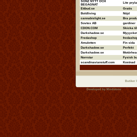
SONZ NYTT OCH
Lite pryla
BEGAGNAT
Ettbud.se
Gratis
Boldliving
Nöjd
cannabislight.se
Bra produ
Sovtex AB
gardiner
CDON.COM
Skicka ti
Darkshadow.se
Myyycket 
Fredashop
fredashop
Amuletten
Fin sida
Darkshadow.se
Perfekt
Darkshadow.se
Motörhea
Norrstar
Fysisk bu
scandinavianstuff.com
Kostnad
Butiker 
Developed by
Mindstone