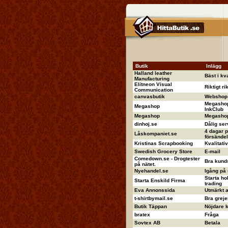
Butik
Inlägg
Halland leather
Bäst i kva
Manufacturing
Elitneon Visual
Riktigt ri
Communication
canvasbutik
Webshop 
Megashop
Megashop
InkClub
Megashop
Megashop 
dinhoj.se
Dålig ser
4 dagar p
Låskompaniet.se
försändel
Kristinas Scrapbooking
Kvalitati
Swedish Grocery Store
E-mail
Comedown.se - Drogtester
Bra kund
på nätet.
Nyehandel.se
Igång på
Starta ho
Starta Enskild Firma
trading
Eva Annonssida
Utmärkt 
t-shirtbymail.se
Bra greje
Butik Täppan
Nöjdare ka
bratex
Fråga
Sovtex AB
Betala