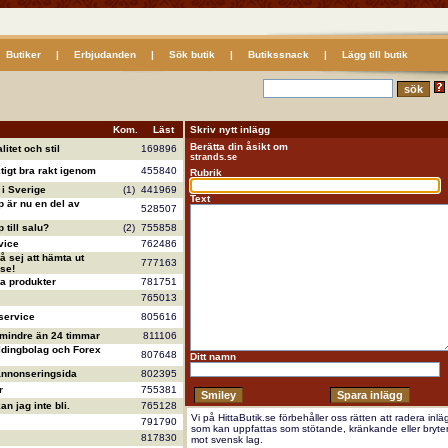
Butiker
|
Erbjudanden
|
Sök butik
|
Butikssnack
|
Lägg till butik
Kom.
Läst
Skriv nytt inlägg
Berätta din åsikt om
litet och stil
169896
strands.se
ktigt bra rakt igenom
455840
Rubrik
i Sverige
(1)
441969
Text
 är nu en del av
528507
till salu?
(2)
755858
vice
762486
å sej att hämta ut
777163
se!
va produkter
781751
765013
service
805616
 mindre än 24 timmar
811106
ldingbolag och Forex
807648
Ditt namn
annonseringsida
802395
r
755381
n jag inte bli.
765128
Vi på HittaButik.se förbehåller oss rätten att radera inlä
791790
som kan uppfattas som stötande, kränkande eller bryte
817830
mot svensk lag.