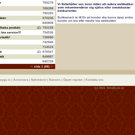
r
793279
Vi förbehåller oss även rätten att radera webbutiker
som rekommenderar sig själva eller smutskastar
769268
konkurrenter.
790293
Butikssnack är till för att kunder ska kunna tipsa andra
kter
970208
kunder om bra eller mindre bra webbutiker.
840808
llbaka produkt
(2)
750159
bra service!!!
754536
-butik!
738996
742946
714024
d
(2)
676547
tik
649687
640729
sida 1 (46)
<<
>>
logga in
|
Annonsera
|
Nyhetsbrev
|
Banners
|
Öppet register
|
Kontakta oss
(c) 2024,
HittaButik.se