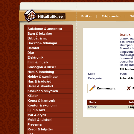
Butiker
|
Erbjudanden
|
Sö
Auktioner & annonser
Barn & leksaker
bratex
Bil, båt & mc
bratex, et
och kvalit
Böcker & tidningar
strumpor i
Datorer
Svenska kv
transporter
Djur
småskaligh
Elektronik
önskemål 
personligt
Film & musik
klä sig rät
Glasögon & linser
Till butik
Hem & inredning
Klick:
5965
Hobby & samlingar
Kategorier:
Arbetsklä
Hus & trädgård
Hälsa & skönhet
Kommentera
R
Klockor & smycken
Kläder
Konst & hantverk
Butik
Inl
Kontor & ekonomi
bratex
Frå
Ljud & bild
Mat & dryck
Mobil & telefoni
Presenter
Resor & biljetter