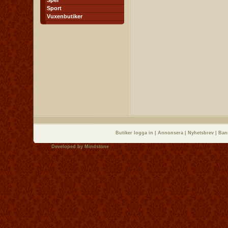
Spel
Sport
Vuxenbutiker
Butiker logga in
|
Annonsera
|
Nyhetsbrev
|
Ban
Developed by
Mindstone