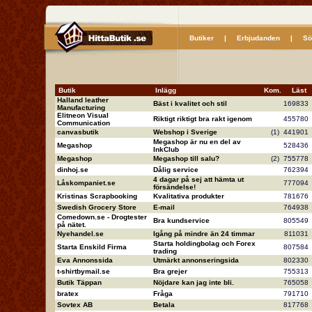
Butiker
|
Erbjudanden
|
Sö
Butik
Inlägg
Kom.
Läs
Halland leather
Bäst i kvalitet och stil
16983
Manufacturing
Elitneon Visual
Riktigt riktigt bra rakt igenom
45578
Communication
canvasbutik
Webshop i Sverige
(1)
44190
Megashop är nu en del av
Megashop
52843
InkClub
Megashop
Megashop till salu?
(2)
75577
dinhoj.se
Dålig service
76239
4 dagar på sej att hämta ut
Låskompaniet.se
77709
försändelse!
Kristinas Scrapbooking
Kvalitativa produkter
78167
Swedish Grocery Store
E-mail
76493
Comedown.se - Drogtester
Bra kundservice
80554
på nätet.
Nyehandel.se
Igång på mindre än 24 timmar
81103
Starta holdingbolag och Forex
Starta Enskild Firma
80758
trading
Eva Annonssida
Utmärkt annonseringsida
80233
t-shirtbymail.se
Bra grejer
75531
Butik Täppan
Nöjdare kan jag inte bli.
76505
bratex
Fråga
79171
Sovtex AB
Betala
81776