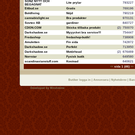
SONZ NYTT OCH
Lite prylar
79322
BEGAGNAT
Ettbud.se
Gratis
76919
Boldliving
Nöjd
79021
cannabislight.se
Bra produkter
97013
Sovtex AB
gardiner
84072
CDON.COM
Skicka tillbaka produkt
(2)
75007
Darkshadow.se
Myyycket bra service!!!
75444
Fredashop
fredashop-butik!
73890
Amuletten
Fin sida
74287
Darkshadow.se
Perfekt
71395
Darkshadow.se
Motörhead
(2)
67646
Norrstar
Fysisk butik
64958
scandinavianstuff.com
Kostnad
64062
sida 1 (46)
<<
>>
Butiker logga in
|
Annonsera
|
Nyhetsbrev
|
Ban
Developed by
Mindstone