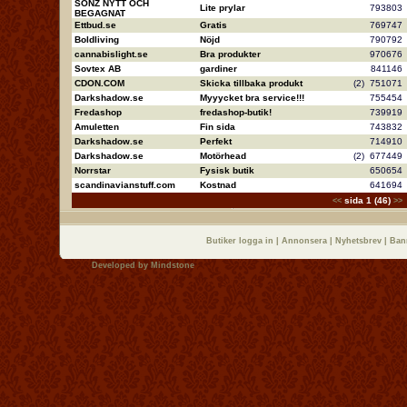
SONZ NYTT OCH
Lite prylar
79380
BEGAGNAT
Ettbud.se
Gratis
76974
Boldliving
Nöjd
79079
cannabislight.se
Bra produkter
97067
Sovtex AB
gardiner
84114
CDON.COM
Skicka tillbaka produkt
(2)
75107
Darkshadow.se
Myyycket bra service!!!
75545
Fredashop
fredashop-butik!
73991
Amuletten
Fin sida
74383
Darkshadow.se
Perfekt
71491
Darkshadow.se
Motörhead
(2)
67744
Norrstar
Fysisk butik
65065
scandinavianstuff.com
Kostnad
64169
sida 1 (46)
<<
>>
Butiker logga in
|
Annonsera
|
Nyhetsbrev
|
Ban
Developed by
Mindstone