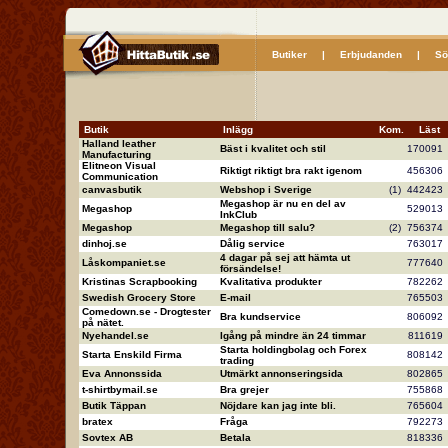
Butiker
|
Erbjudanden
|
Sö
Butik
Inlägg
Kom.
Läs
Halland leather
Bäst i kvalitet och stil
17009
Manufacturing
Elitneon Visual
Riktigt riktigt bra rakt igenom
45630
Communication
canvasbutik
Webshop i Sverige
(1)
44242
Megashop är nu en del av
Megashop
52901
InkClub
Megashop
Megashop till salu?
(2)
75637
dinhoj.se
Dålig service
76301
4 dagar på sej att hämta ut
Låskompaniet.se
77764
försändelse!
Kristinas Scrapbooking
Kvalitativa produkter
78226
Swedish Grocery Store
E-mail
76550
Comedown.se - Drogtester
Bra kundservice
80609
på nätet.
Nyehandel.se
Igång på mindre än 24 timmar
81161
Starta holdingbolag och Forex
Starta Enskild Firma
80814
trading
Eva Annonssida
Utmärkt annonseringsida
80286
t-shirtbymail.se
Bra grejer
75586
Butik Täppan
Nöjdare kan jag inte bli.
76560
bratex
Fråga
79227
Sovtex AB
Betala
81833