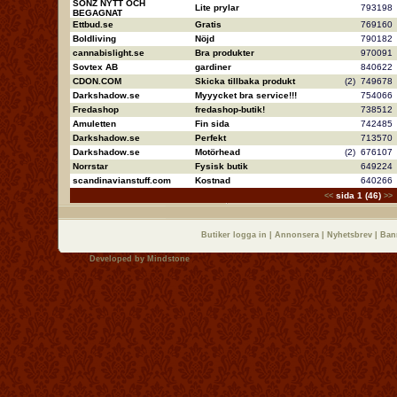
SONZ NYTT OCH
Lite prylar
79319
BEGAGNAT
Ettbud.se
Gratis
76916
Boldliving
Nöjd
79018
cannabislight.se
Bra produkter
97009
Sovtex AB
gardiner
84062
CDON.COM
Skicka tillbaka produkt
(2)
74967
Darkshadow.se
Myyycket bra service!!!
75406
Fredashop
fredashop-butik!
73851
Amuletten
Fin sida
74248
Darkshadow.se
Perfekt
71357
Darkshadow.se
Motörhead
(2)
67610
Norrstar
Fysisk butik
64922
scandinavianstuff.com
Kostnad
64026
sida 1 (46)
<<
>>
Butiker logga in
|
Annonsera
|
Nyhetsbrev
|
Ban
Developed by
Mindstone