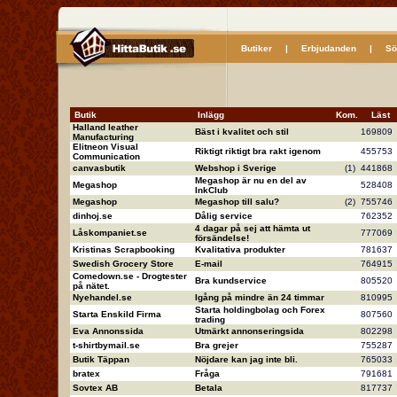
Butiker
|
Erbjudanden
|
Sö
Butik
Inlägg
Kom.
Läs
Halland leather
Bäst i kvalitet och stil
16980
Manufacturing
Elitneon Visual
Riktigt riktigt bra rakt igenom
45575
Communication
canvasbutik
Webshop i Sverige
(1)
44186
Megashop är nu en del av
Megashop
52840
InkClub
Megashop
Megashop till salu?
(2)
75574
dinhoj.se
Dålig service
76235
4 dagar på sej att hämta ut
Låskompaniet.se
77706
försändelse!
Kristinas Scrapbooking
Kvalitativa produkter
78163
Swedish Grocery Store
E-mail
76491
Comedown.se - Drogtester
Bra kundservice
80552
på nätet.
Nyehandel.se
Igång på mindre än 24 timmar
81099
Starta holdingbolag och Forex
Starta Enskild Firma
80756
trading
Eva Annonssida
Utmärkt annonseringsida
80229
t-shirtbymail.se
Bra grejer
75528
Butik Täppan
Nöjdare kan jag inte bli.
76503
bratex
Fråga
79168
Sovtex AB
Betala
81773