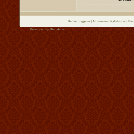
Butiker logga in
|
Annonsera
|
Nyhetsbrev
|
Ban
Developed by
Mindstone