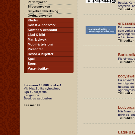
Pärlsmycken
betala. Kont
smycken, br
Silversmycken
Till butiken
Smyckestillverkning
Övriga smycken
Kläder
ericssons
Konst & hantverk
Ericssonstra
Kontor & ekonomi
som verkar s
piercing) ti
Ljud & bild
a från Asie
Mat & dryck
Till butiken
Mobil & telefoni
Presenter
Resor & biljetter
Barbarell
Spel
Piercingstud
Till butiken
Sport
Vuxenbutiker
bodyjewel
Du är varmt 
trendigaste 
Informera 13.000 butiker!
hottaste pi
Via HittaButiks nyhetsbrev
ögonbrynssmy
kan du för första
Till butiken
gången nå
Sveriges webbutiker.
Läs mer >>
bodyorga
Här finner d
töjnings- s
Till butiken
Eagle Bay