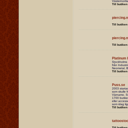
Västernorrla
Till butiken
piercing.
Till butiken
piercing.
Till butiken
Platinum 
Stockholms 
från Industr
Neometal, 
Till butiken
Puss.se
2003 startad
som skulle f
Värnamo. Suc
1700 butike
eller access
som idag lig
Till butiken
tattoosto
Till butiken