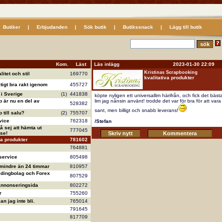
Butiker
|
Erbjudanden
|
Sök butik
|
Butikssnack
|
Lägg till butik
Kom.
Läst
Läs inlägg 2023-01-30 22:09
Kristinas Scrapbooking
litet och stil
169770
kvalitativa produkter
ktigt bra rakt igenom
455727
i Sverige
(1)
441838
köpte nyligen ett universallim härifrån, och fick det bäst
 är nu en del av
lim jag nånsin använt! trodde det var för bra för att vara
528382
sant, men billigt och snabb leverans!
till salu?
(2)
755707
vice
762318
/Stefan
å sej att hämta ut
777045
se!
va produkter
781602
764881
service
805498
 mindre än 24 timmar
810957
ldingbolag och Forex
807529
annonseringsida
802272
r
755260
n jag inte bli.
765014
791645
817709