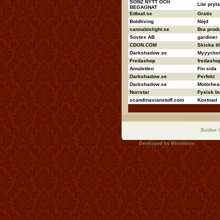
SONZ NYTT OCH
Lite pryla
BEGAGNAT
Ettbud.se
Gratis
Boldliving
Nöjd
cannabislight.se
Bra produ
Sovtex AB
gardiner
CDON.COM
Skicka ti
Darkshadow.se
Myyycket 
Fredashop
fredashop
Amuletten
Fin sida
Darkshadow.se
Perfekt
Darkshadow.se
Motörhea
Norrstar
Fysisk bu
scandinavianstuff.com
Kostnad
Butiker 
Developed by
Mindstone