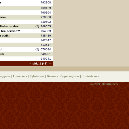
r
793168
769129
790164
kter
970060
840592
llbaka produkt
(2)
749655
bra service!!!
754039
-butik!
738480
742447
713547
d
(2)
676084
tik
649201
640241
sida 1 (46)
<<
>>
logga in
|
Annonsera
|
Nyhetsbrev
|
Banners
|
Öppet register
|
Kontakta oss
(c) 2024,
HittaButik.se