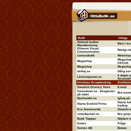
Butik
Inlägg
Halland leather
Bäst i kva
Manufacturing
Elitneon Visual
Riktigt ri
Communication
canvasbutik
Webshop 
Megashop
Megashop
InkClub
Megashop
Megashop 
dinhoj.se
Dålig ser
4 dagar p
Låskompaniet.se
försändel
Kristinas Scrapbooking
Kvalitati
Swedish Grocery Store
E-mail
Comedown.se - Drogtester
Bra kund
på nätet.
Nyehandel.se
Igång på
Starta ho
Starta Enskild Firma
trading
Eva Annonssida
Utmärkt 
t-shirtbymail.se
Bra greje
Butik Täppan
Nöjdare ka
bratex
Fråga
Sovtex AB
Betala