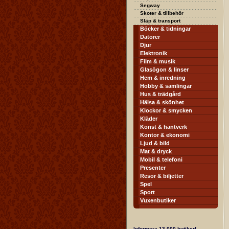
Segway
Skoter & tillbehör
Släp & transport
Böcker & tidningar
Datorer
Djur
Elektronik
Film & musik
Glasögon & linser
Hem & inredning
Hobby & samlingar
Hus & trädgård
Hälsa & skönhet
Klockor & smycken
Kläder
Konst & hantverk
Kontor & ekonomi
Ljud & bild
Mat & dryck
Mobil & telefoni
Presenter
Resor & biljetter
Spel
Sport
Vuxenbutiker
Informera 13.000 butiker!