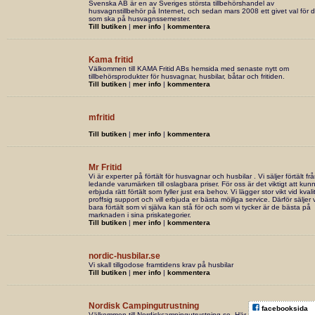
Svenska AB är en av Sveriges största tillbehörshandel av
husvagnstillbehör på Internet, och sedan mars 2008 ett givet val för d
som ska på husvagnssemester.
Till butiken
|
mer info
|
kommentera
Kama fritid
Välkommen till KAMA Fritid ABs hemsida med senaste nytt om
tillbehörsprodukter för husvagnar, husbilar, båtar och fritiden.
Till butiken
|
mer info
|
kommentera
mfritid
Till butiken
|
mer info
|
kommentera
Mr Fritid
Vi är experter på förtält för husvagnar och husbilar . Vi säljer förtält fr
ledande varumärken till oslagbara priser. För oss är det viktigt att kun
erbjuda rätt förtält som fyller just era behov. Vi lägger stor vikt vid kvali
proffsig support och vill erbjuda er bästa möjliga service. Därför säljer v
bara förtält som vi själva kan stå för och som vi tycker är de bästa på
marknaden i sina priskategorier.
Till butiken
|
mer info
|
kommentera
nordic-husbilar.se
Vi skall tillgodose framtidens krav på husbilar
Till butiken
|
mer info
|
kommentera
Nordisk Campingutrustning
facebooksida
Välkommen till Nordiskcampingutrustning.se. Här