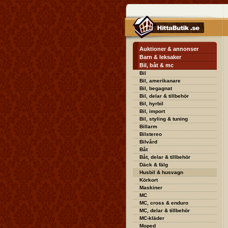
Auktioner & annonser
Barn & leksaker
Bil, båt & mc
Bil
Bil, amerikanare
Bil, begagnat
Bil, delar & tillbehör
Bil, hyrbil
Bil, import
Bil, styling & tuning
Billarm
Bilstereo
Bilvård
Båt
Båt, delar & tillbehör
Däck & fälg
Husbil & husvagn
Körkort
Maskiner
MC
MC, cross & enduro
MC, delar & tillbehör
MC-kläder
Moped