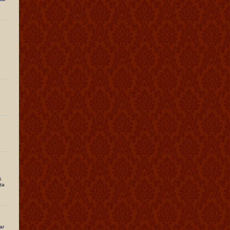
i
ta
ar