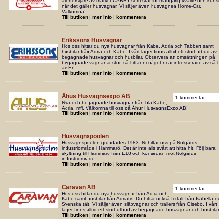
återförsljare av märket CABBY som står för mångårig kvalité och kun
när det gäller husvagnar. Vi säljer även husvagnen Home-Car,
Välkomna!
Till butiken
|
mer info
|
kommentera
Erikssons Husvagnar
Hos oss hittar du nya husvagnar från Kabe, Adria och Tabbert samt
husbilar från Adria och Kabe. I vårt lager finns alltid ett stort utbud av
begagnade husvagnar och husbilar. Observera att omsättningen på
begagnade vagnar är stor, så hittar ni något ni är intresserade av så 
av Er!
Till butiken
|
mer info
|
kommentera
Åhus Husvagnsexpo AB
1
kommentar
Nya och begagnade husvagnar från bla Kabe,
Adria, mfl. Välkomna till oss på Åhur HusvagnsExpo AB!
Till butiken
|
mer info
|
kommentera
Husvagnspoolen
Husvagnspoolen grundades 1983. Ni hittar oss på Nolgårds
industriområde i Hammarö. Det är inte alls svårt att hitta hit. Följ bara
skyltning till Hammarö från E18 och kör sedan mot Nolgårds
industriområde.
Till butiken
|
mer info
|
kommentera
Caravan AB
1
kommentar
Hos oss hittar du nya husvagnar från Adria och
Kabe samt husbilar från Adriatik. Du hittar också förtält från Isabella o
Svenska tält. Vi säljer även släpvagnar och trailers från Gisebo. I vårt
lager finns alltid ett stort utbud av begagnade husvagnar och husbilar
Till butiken
|
mer info
|
kommentera