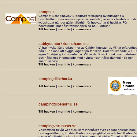
campnet
Campnet Scandinavia AB bedriver försäljning av husvagns &
husbilstillbehör via www.campnet.se som idag är en av landets största
webshopar när det gäller tillbehör för husvagnar & husbilar. För
närvarande innehåller webshopen ca 6500 artiklar.
Till butiken
|
mer info
|
kommentera
cabbycenterkristinehamn.se
Vi har mycket lång erfarenhet av Cabby- husvagnar. Vi har erfarenhet
från 1967 med att bygga vagnar på fabriken. Därefter startade vi 198
egen försäljning i Kristinehamn. Vi har dagligen kontakt med fabriken
och håller oss informerade med nyheter och håller därmed hög och
snabb service.
Till butiken
|
mer info
|
kommentera
campingtillbehor4u
Trygg
e-handel
Till butiken
|
mer info
|
kommentera
certifierad
campingtillbehör4U.se
Till butiken
|
mer info
|
kommentera
campingvaruhuset.se
Välkommen till vår webbutik som innehåller över 15 000 artiklar! inom
husvagnstillbehör, husbilstillbehör, campingtillbehör och båttillbehör. Vi
satsar på tillbehör och delar till Husvagnar Husbilar Camping Släpvag