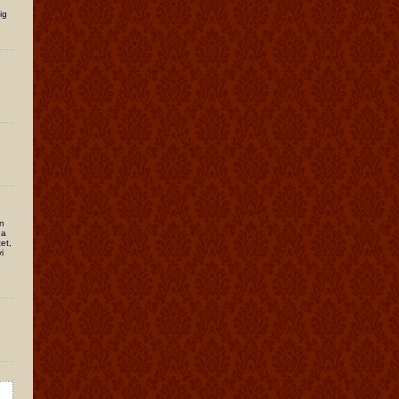
ig
ån
na
tet,
i