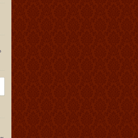
5
nar