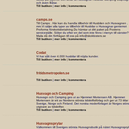
och även Båtar.
Till butiken
|
mer info
|
kommentera
camps.se
Till Camps . Här kan du handla tillbehör till Husbilen och Husvagnen ,
mm.Vi säljer alla typer av tillbehör till Husbilar o Husvagnar gentemot
Proforma förskottsbetalning.Du hämtar ut ditt paket på Postens
serviceställe. Söker du efter en del som inte finns i menyn till vänster?
Maila då din förfrågan till oss på info@skoklosters.se
Till butiken
|
mer info
|
kommentera
Codat
Vi har sålt över 4.000 husbilar till nöjda kunder.
Till butiken
|
mer info
|
kommentera
fritidsmetropolen.se
Till butiken
|
mer info
|
kommentera
Husvagn och Camping
Husvagn och Camping ges ut av Hjemmet Mortensen AB. Hjemmet
Mortensen är ett av Nordens största tidskriftsförlag och ger ut 73 titlar 
Sverige, Norge och Finland. Det norska moderförlaget är Norges störs
utgivare av tidskrifter.
Till butiken
|
mer info
|
kommentera
Husvagnsprylar
Välkommen till Sveriges största Husvagnsbutik på nätet Husvagnspryl