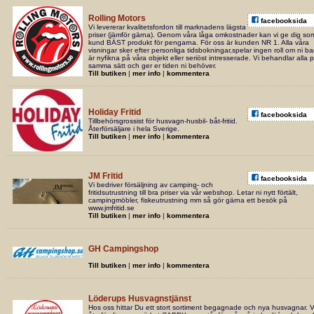
Rolling Motors
facebooksida
Vi levererar kvalitetsfordon till marknadens lägsta
priser (jämför gärna). Genom våra låga omkostnader kan vi ge dig so
kund BÄST produkt för pengarna. För oss är kunden NR 1. Alla våra
visningar sker efter personliga tidsbokningar,spelar ingen roll om ni ba
är nyfikna på våra objekt eller seriöst intresserade. Vi behandlar alla 
samma sätt och ger er tiden ni behöver.
Till butiken
|
mer info
|
kommentera
Holiday Fritid
facebooksida
Tillbehörsgrossist för husvagn-husbil- båt-fritid.
Återförsäljare i hela Sverige.
Till butiken
|
mer info
|
kommentera
JM Fritid
facebooksida
Vi bedriver försäljning av camping- och
fritidsutrustning till bra priser via vår webshop. Letar ni nytt förtält,
campingmöbler, fiskeutrustning mm så gör gärna ett besök på
www.jmfritid.se
Till butiken
|
mer info
|
kommentera
GH Campingshop
Till butiken
|
mer info
|
kommentera
Löderups Husvagnstjänst
Hos oss hittar Du ett stort sortiment begagnade och nya husvagnar. V