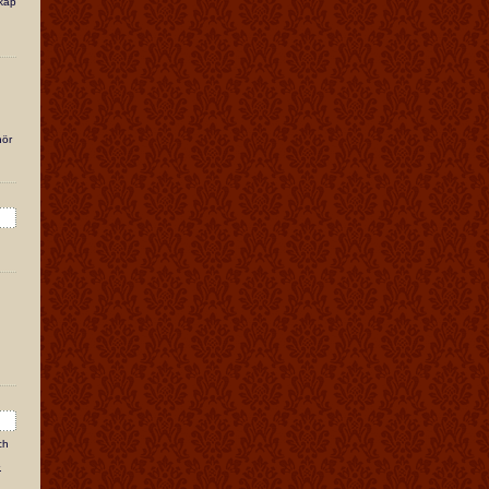
skap
hör
ch
.