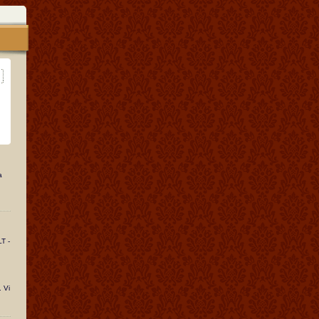
a
T -
 Vi