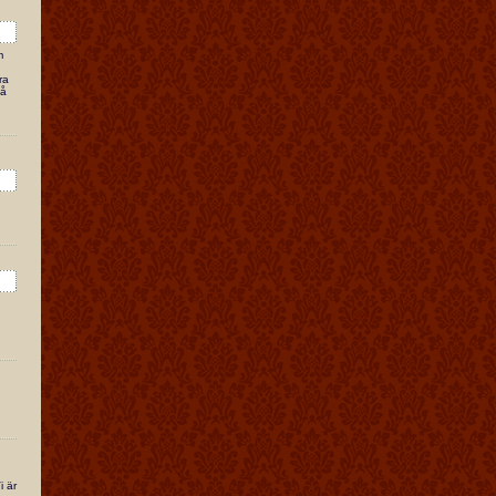
m
ra
på
i är