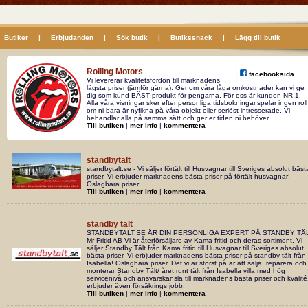
Butiker
|
Erbjudanden
|
Sök butik
|
Butikssnack
|
Lägg till butik
Rolling Motors
facebooksida
Vi levererar kvalitetsfordon till marknadens
lägsta priser (jämför gärna). Genom våra låga omkostnader kan vi ge
dig som kund BÄST produkt för pengarna. För oss är kunden NR 1.
Alla våra visningar sker efter personliga tidsbokningar,spelar ingen roll
om ni bara är nyfikna på våra objekt eller seriöst intresserade. Vi
behandlar alla på samma sätt och ger er tiden ni behöver.
Till butiken
|
mer info
|
kommentera
standbytalt
standbytalt.se - Vi säljer förtält till Husvagnar till Sveriges absolut bäst
priser. Vi erbjuder marknadens bästa priser på förtält husvagnar!
Oslagbara priser
Till butiken
|
mer info
|
kommentera
standby tält
STANDBYTALT.SE ÄR DIN PERSONLIGA EXPERT PÅ STANDBY TÄL
Mr Fritid AB Vi är återförsäljare av Kama fritid och deras sortiment. Vi
säljer Standby Tält från Kama fritid till Husvagnar till Sveriges absolut
bästa priser. Vi erbjuder marknadens bästa priser på standby tält från
Isabella! Oslagbara priser. Det vi är störst på är att sälja, reparera och
monterar Standby Tält/ året runt tält från Isabella villa med hög
servicenivå och ansvarskänsla till marknadens bästa priser och kvalité.
erbjuder även försäkrings jobb.
Till butiken
|
mer info
|
kommentera