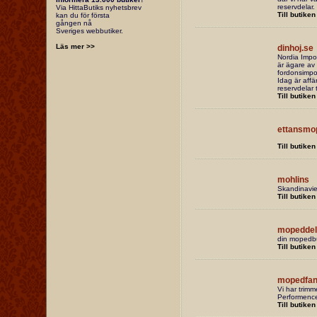
reservdelar.
Via HittaButiks nyhetsbrev
Till butiken
kan du för första
gången nå
Sveriges webbutiker.
Läs mer >>
dinhoj.se
Nordia Impo
är ägare av
fordonsimpo
Idag är affä
reservdelar 
Till butiken
ettansmo
Till butiken
mohlins
Skandinavien
Till butiken
mopeddel
din mopedbu
Till butiken
mopedfan
Vi har trim
Performenc
Till butiken