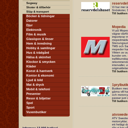
Segway
reservdel
Vi har mer ä
Skoter & tillbehör
Snöskoter, 
Släp & transport
Till butiken
Böcker & tidningar
Datorer
Djur
Mopedia
Elektronik
Vi på Moped
vägrar därfö
Film & musik
importerar 
Glasögon & linser
mopedmärke 
Stenungsund 
Hem & inredning
TMS och Sac
Hobby & samlingar
mopeder har
Hus & trädgård
Vikten av au
kunder om. K
Hälsa & skönhet
trafikkunsk
Klockor & smycken
rekommendat
intervaller,
Kläder
originaldel
Konst & hantverk
Till butiken
Kontor & ekonomi
Ljud & bild
Mat & dryck
1prylbuti
Butiken med
Mobil & telefoni
gärna vill h
Presenter
och motorcy
passar just 
Resor & biljetter
Till butiken
Spel
Sport
Vuxenbutiker
atvswede
ATV SwedenA
motorcyklar,
ett helägt d
där vi har v
Informera 13.000 butiker!