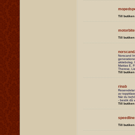
mopedspe
Till butiken
motorbite
Till butiken
norscand
Norscand Im
generatione
aktiebolag. 
Mattias E, F
Therese, Lis
Till butiken
rinab
Reservdelar 
av toppklass
När du behöv
- besök då v
Till butiken
speedline
Till butiken