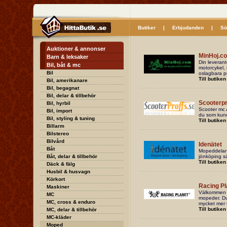
Butiker
|
Erbjudanden
|
Sö
Auktioner & annonser
MinHoj.c
Barn & leksaker
Din leverantö
Bil, båt & mc
motorcykel, 
Bil
oslagbara pr
Till butiken
Bil, amerikanare
Bil, begagnat
Bil, delar & tillbehör
Scooterpr
Bil, hyrbil
Scooter mc A
Bil, import
du som kund
Bil, styling & tuning
Till butiken
Billarm
Bilstereo
Bilvård
Idenätet
Båt
Mopeddelar 
Båt, delar & tillbehör
jönköping sä
Till butiken
Däck & fälg
Husbil & husvagn
Körkort
Racing Pl
Maskiner
Välkommen til
MC
mopeder. Du 
MC, cross & enduro
mycket mer t
Till butiken
MC, delar & tillbehör
MC-kläder
Moped